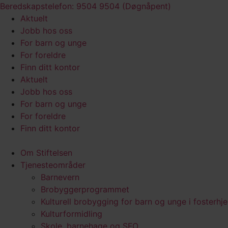
Skip
Beredskapstelefon: 9504 9504 (Døgnåpent)
to
Aktuelt
content
Jobb hos oss
For barn og unge
For foreldre
Finn ditt kontor
Aktuelt
Jobb hos oss
For barn og unge
For foreldre
Finn ditt kontor
Om Stiftelsen
Tjenesteområder
Barnevern
Brobyggerprogrammet
Kulturell brobygging for barn og unge i fosterhj
Kulturformidling
Skole, barnehage og SFO