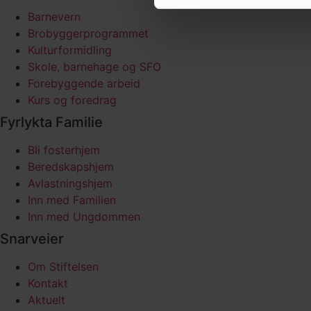
Barnevern
Brobyggerprogrammet
Kulturformidling
Skole, barnehage og SFO
Forebyggende arbeid
Kurs og foredrag
Fyrlykta Familie
Bli fosterhjem
Beredskapshjem
Avlastningshjem
Inn med Familien
Inn med Ungdommen
Snarveier
Om Stiftelsen
Kontakt
Aktuelt