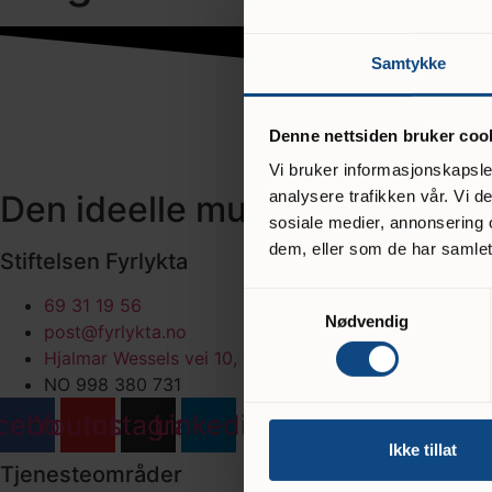
Samtykke
Denne nettsiden bruker coo
Vi bruker informasjonskapsler
analysere trafikken vår. Vi 
Den ideelle mulighet for barn 
sosiale medier, annonsering 
dem, eller som de har samlet
Stiftelsen Fyrlykta
Samtykkevalg
69 31 19 56
Nødvendig
post@fyrlykta.no
Hjalmar Wessels vei 10, 1721 Sarpsborg
NO 998 380 731
cebook
Youtube
Instagram
Linkedin
Ikke tillat
Tjenesteområder