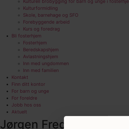
Kulturell brobygging for barn og unge i fosterhj
Kulturformidling
Skole, barnehage og SFO
Forebyggende arbeid
Kurs og foredrag
Bli fosterhjem
Fosterhjem
Beredskapshjem
Avlastningshjem
Inn med ungdommen
Inn med familien
Kontakt
Finn ditt kontor
For barn og unge
For foreldre
Jobb hos oss
Aktuelt
Jørgen Fredheim