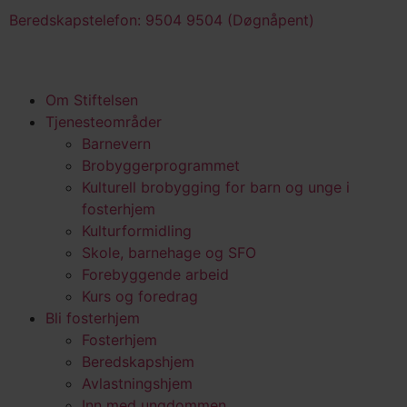
Beredskapstelefon: 9504 9504 (Døgnåpent)
Om Stiftelsen
Tjenesteområder
Barnevern
Brobyggerprogrammet
Kulturell brobygging for barn og unge i
fosterhjem
Kulturformidling
Skole, barnehage og SFO
Forebyggende arbeid
Kurs og foredrag
Bli fosterhjem
Fosterhjem
Beredskapshjem
Avlastningshjem
Inn med ungdommen