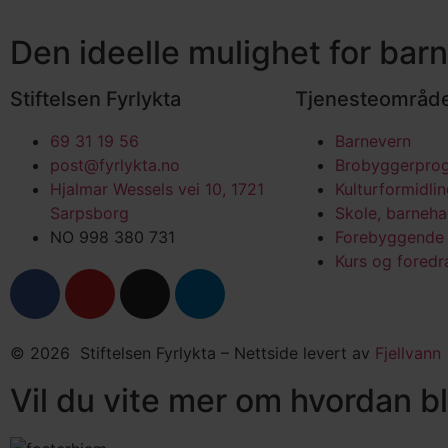
Den ideelle mulighet for barn
Stiftelsen Fyrlykta
Tjenesteområd
69 31 19 56
Barnevern
post@fyrlykta.no
Brobyggerpro
Hjalmar Wessels vei 10, 1721
Kulturformidli
Sarpsborg
Skole, barneh
NO 998 380 731
Forebyggende 
Kurs og foredr
© 2026 Stiftelsen Fyrlykta – Nettside levert av
Fjellvann
Vil du vite mer om hvordan bl