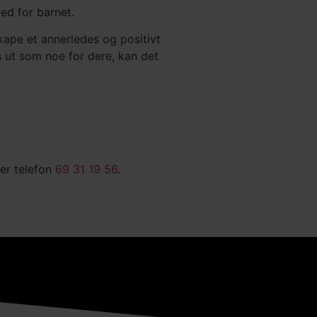
ed for barnet.
skape et annerledes og positivt
s ut som noe for dere, kan det
ller telefon
69 31 19 56
.