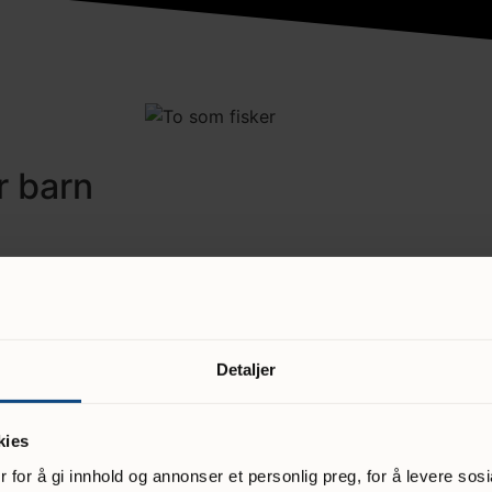
r barn
ud for barn og ungdom med nedsatt funksjonsevne, sykdomme
deler av ferier. I avlastningshjemmet får de muligheten til 
ne omsorgsoppgaver.
 i barnets liv. Dette betyr at det er viktig å bygge trygge r
Detaljer
o hjemme eller i et fosterhjem, og de vil ha behov for et 
r.
kies
 for å gi innhold og annonser et personlig preg, for å levere sos