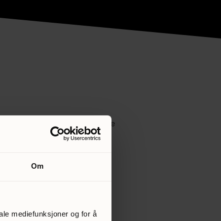
r eller spesielle behov. Dette
å slappe av og bli tatt godt
elasjoner og sørge for at
Om
varmt og inkluderende miljø
iale mediefunksjoner og for å