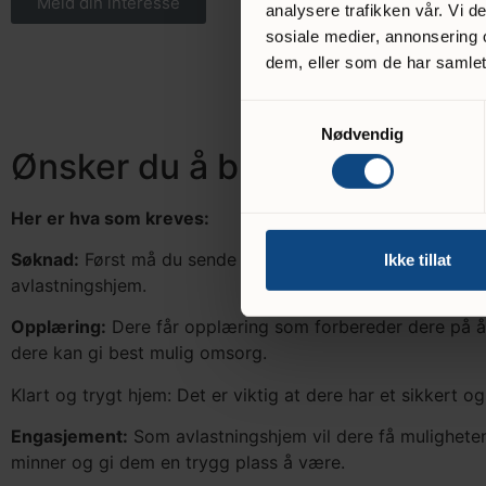
Meld din interesse
analysere trafikken vår. Vi 
sosiale medier, annonsering 
dem, eller som de har samlet
Samtykkevalg
Nødvendig
Ønsker du å bli avlastnings
Her er hva som kreves:
Søknad:
Først må du sende inn en søknad til kommunen ell
Ikke tillat
avlastningshjem.
Opplæring:
Dere får opplæring som forbereder dere på å 
dere kan gi best mulig omsorg.
Klart og trygt hjem: Det er viktig at dere har et sikkert o
Engasjement:
Som avlastningshjem vil dere få muligheten t
minner og gi dem en trygg plass å være.