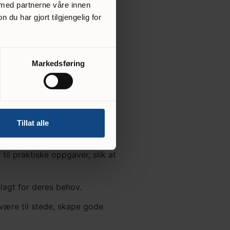
 med partnerne våre innen
u har gjort tilgjengelig for
Markedsføring
 å se om dere passer som
Tillat alle
l praktiske oppgaver, slik at
elagt for deres behov.
å være til stede, skape gode