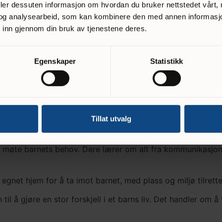
deler dessuten informasjon om hvordan du bruker nettstedet vårt,
og analysearbeid, som kan kombinere den med annen informasjon d
 inn gjennom din bruk av tjenestene deres.
Egenskaper
Statistikk
hjem?
er en relevant organisasjon. De vil gjøre en vurdering for
Tillat utvalg
møte barnets behov. Dere lærer om alt fra kommunikasjon ti
g egnet hjem for å ta imot barnet, med plass og miljø tilrett
il å gjøre en stor forskjell i et barns liv. Det handler om 