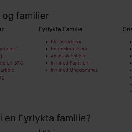
 og familier
er
Fyrlykta Familie
Sna
Bli fosterhjem
grammet
Beredskapshjem
ng
Avlastningshjem
age og SFO
Inn med Familien
arbeid
Inn med Ungdommen
ag
i en Fyrlykta familie?
Navn