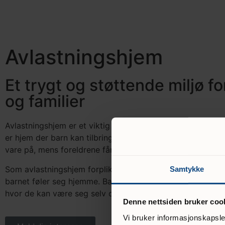
Avlastningshjem
Et trygt og støttende miljø fo
og familier
Avlastningshjem er et viktig og meningsfylt omsorgstilb
er hjem der barn kan tilbringe helger og noen ganger også 
vare på, mens foreldrene får en velfortjent pause fra si
Som avlastningshjem forplikter man seg til å gi kontinuitet
Samtykke
barnet føler seg hjemme. Barna som kommer til dere, kan b
hvor de kan være seg selv og delta i morsomme aktivitete
Denne nettsiden bruker coo
Vi bruker informasjonskapsler