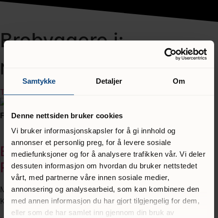
Brobyggere i:
Nord-vest
Samtykke
Detaljer
Om
Tilbake til kartet
Filter:
Denne nettsiden bruker cookies
Vi bruker informasjonskapsler for å gi innhold og
annonser et personlig preg, for å levere sosiale
Brobyggerpar fra Møre og
mediefunksjoner og for å analysere trafikken vår. Vi deler
Romsdal
dessuten informasjon om hvordan du bruker nettstedet
vårt, med partnerne våre innen sosiale medier,
Mor: Kvinne 30-årene, opprinnelig fra Uganda Fostermor:
annonsering og analysearbeid, som kan kombinere den
Kvinne 50-årene
med annen informasjon du har gjort tilgjengelig for dem,
eller som de har samlet inn gjennom din bruk av