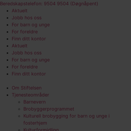
Skip
Beredskapstelefon: 9504 9504 (Døgnåpent)
to
Aktuelt
content
Jobb hos oss
For barn og unge
For foreldre
Finn ditt kontor
Aktuelt
Jobb hos oss
For barn og unge
For foreldre
Finn ditt kontor
Om Stiftelsen
Tjenesteområder
Barnevern
Brobyggerprogrammet
Kulturell brobygging for barn og unge i
fosterhjem
Kulturformidling