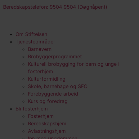
Beredskapstelefon: 9504 9504 (Døgnåpent)
Om Stiftelsen
Tjenesteområder
Barnevern
Brobyggerprogrammet
Kulturell brobygging for barn og unge i
fosterhjem
Kulturformidling
Skole, barnehage og SFO
Forebyggende arbeid
Kurs og foredrag
Bli fosterhjem
Fosterhjem
Beredskapshjem
Avlastningshjem
Inn med ungdommen