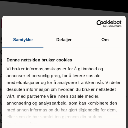
Ledige stillinger
Stiftelsen Fyrlykta søker
Samtykke
Detaljer
Om
dyktig fagkonsulent i region
Sør
Denne nettsiden bruker cookies
Vi bruker informasjonskapsler for å gi innhold og
Av Stiftelsen Fyrlykta
annonser et personlig preg, for å levere sosiale
mediefunksjoner og for å analysere trafikken vår. Vi deler
Ønsker du en arbeidshverdag med høy fleksibilitet,
dessuten informasjon om hvordan du bruker nettstedet
selvstendighet og full av faglige utfordringer, da kan dette
vårt, med partnerne våre innen sosiale medier,
være jobben for deg.
annonsering og analysearbeid, som kan kombinere den
med annen informasjon du har gjort tilgjengelig for dem,
Vi ser etter deg som har
solid erfaring fra
eller som de har samlet inn gjennom din bruk av
barnevernsarbeid, gjerne også veiledning av biologiske
tjenestene deres.
foreldre og/eller fosterforeldre, og gjerne arbeid innen