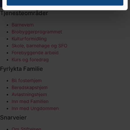
Tjenesteområder
Barnevern
Brobyggerprogrammet
Kulturformidling
Skole, barnehage og SFO
Forebyggende arbeid
Kurs og foredrag
Fyrlykta Familie
Bli fosterhjem
Beredskapshjem
Avlastningshjem
Inn med Familien
Inn med Ungdommen
Snarveier
Om Stiftelsen