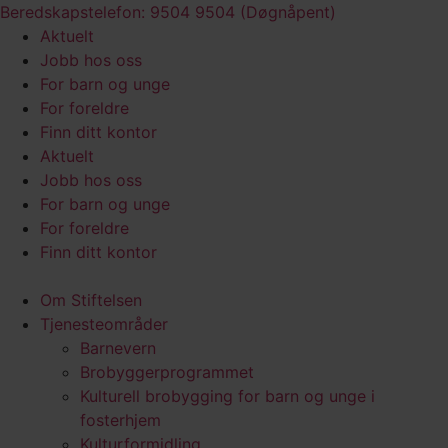
Skip
Beredskapstelefon: 9504 9504 (Døgnåpent)
to
Aktuelt
content
Jobb hos oss
For barn og unge
For foreldre
Finn ditt kontor
Aktuelt
Jobb hos oss
For barn og unge
For foreldre
Finn ditt kontor
Om Stiftelsen
Tjenesteområder
Barnevern
Brobyggerprogrammet
Kulturell brobygging for barn og unge i
fosterhjem
Kulturformidling